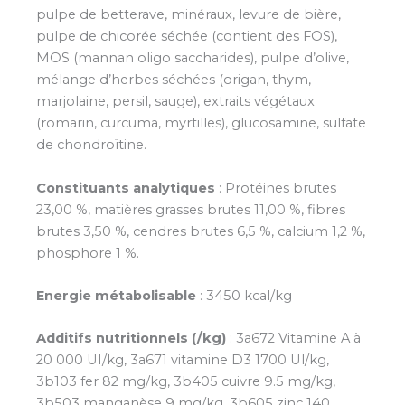
pulpe de betterave, minéraux, levure de bière,
pulpe de chicorée séchée (contient des FOS),
MOS (mannan oligo saccharides), pulpe d’olive,
mélange d’herbes séchées (origan, thym,
marjolaine, persil, sauge), extraits végétaux
(romarin, curcuma, myrtilles), glucosamine, sulfate
de chondroïtine.
Constituants analytiques
: Protéines brutes
23,00 %, matières grasses brutes 11,00 %, fibres
brutes 3,50 %, cendres brutes 6,5 %, calcium 1,2 %,
phosphore 1 %.
Energie métabolisable
: 3450 kcal/kg
Additifs nutritionnels (/kg)
: 3a672 Vitamine A à
20 000 UI/kg, 3a671 vitamine D3 1700 Ul/kg,
3b103 fer 82 mg/kg, 3b405 cuivre 9.5 mg/kg,
3b503 manganèse 9 mg/kg, 3b605 zinc 140