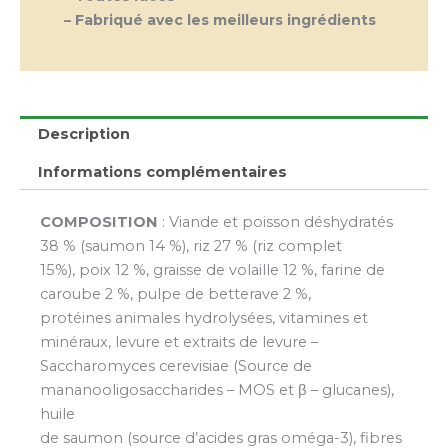
– Fabriqué avec les meilleurs ingrédients
Description
Informations complémentaires
COMPOSITION
: Viande et poisson déshydratés
38 % (saumon 14 %), riz 27 % (riz complet
15%), poix 12 %, graisse de volaille 12 %, farine de
caroube 2 %, pulpe de betterave 2 %,
protéines animales hydrolysées, vitamines et
minéraux, levure et extraits de levure –
Saccharomyces cerevisiae (Source de
mananooligosaccharides – MOS et β – glucanes),
huile
de saumon (source d’acides gras oméga-3), fibres