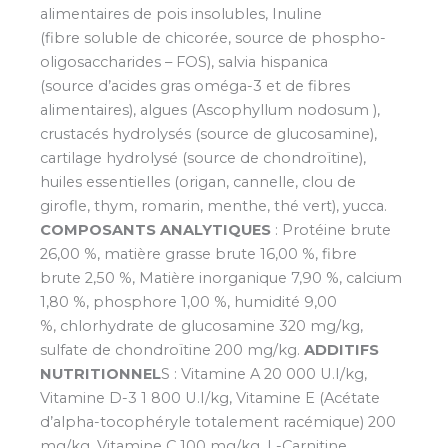
alimentaires de pois insolubles, Inuline
(fibre soluble de chicorée, source de phospho-
oligosaccharides – FOS), salvia hispanica
(source d’acides gras oméga-3 et de fibres
alimentaires), algues (Ascophyllum nodosum ),
crustacés hydrolysés (source de glucosamine),
cartilage hydrolysé (source de chondroïtine),
huiles essentielles (origan, cannelle, clou de
girofle, thym, romarin, menthe, thé vert), yucca.
COMPOSANTS ANALYTIQUES
: Protéine brute
26,00 %, matière grasse brute 16,00 %, fibre
brute 2,50 %, Matière inorganique 7,90 %, calcium
1,80 %, phosphore 1,00 %, humidité 9,00
%, chlorhydrate de glucosamine 320 mg/kg,
sulfate de chondroïtine 200 mg/kg.
ADDITIFS
NUTRITIONNEL
S : Vitamine A 20 000 U.I/kg,
Vitamine D-3 1 800 U.I/kg, Vitamine E (Acétate
d’alpha-tocophéryle totalement racémique) 200
mg/kg, Vitamine C 100 mg/kg, L-Carnitine